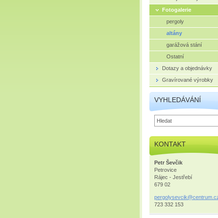
Fotogalerie
pergoly
altány
garážová stání
Ostatní
Dotazy a objednávky
Gravírované výrobky
VYHLEDÁVÁNÍ
KONTAKT
Petr Ševčik
Petrovice
Rájec - Jestřebí
679 02
pergolys
evcik@ce
ntrum.c
723 332 153