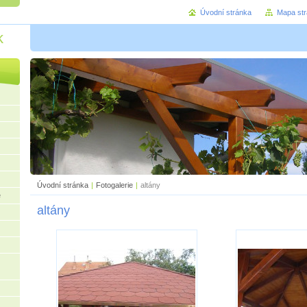
Úvodní stránka
Mapa st
k
Úvodní stránka
|
Fotogalerie
|
altány
e
altány