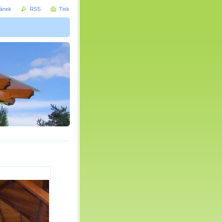
ránek
RSS
Tisk