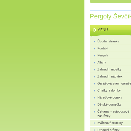
Pergoly Ševčí
MENU
Úvodní stránka
Kontakt
Pergoly
Altány
Zahradní mostky
Zahradní nábytek
Garážová stání, garáž
Chatky a domky
Nářaďové domky
Dětské domečky
Čekárny - autobusové
zastávky
Květinové truhlíky
Prodejní stánky