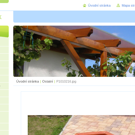
Úvodní stránka
Mapa st
k
Úvodní stránka
|
Ostatní
|
P1010216.jpg
e