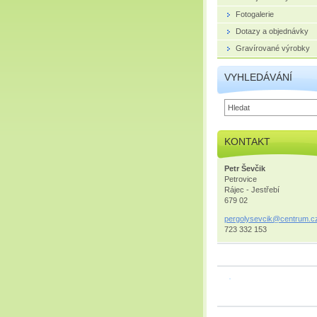
Fotogalerie
Dotazy a objednávky
Gravírované výrobky
VYHLEDÁVÁNÍ
KONTAKT
Petr Ševčik
Petrovice
Rájec - Jestřebí
679 02
pergolys
evcik@ce
ntrum.c
723 332 153