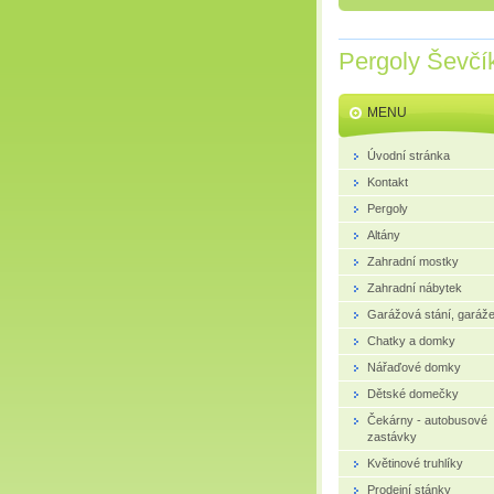
Pergoly Ševčí
MENU
Úvodní stránka
Kontakt
Pergoly
Altány
Zahradní mostky
Zahradní nábytek
Garážová stání, garáž
Chatky a domky
Nářaďové domky
Dětské domečky
Čekárny - autobusové
zastávky
Květinové truhlíky
Prodejní stánky