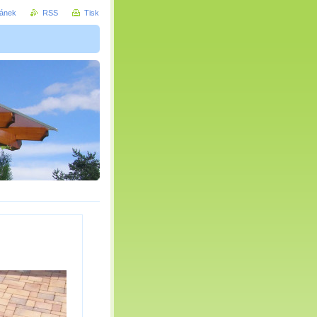
ránek
RSS
Tisk